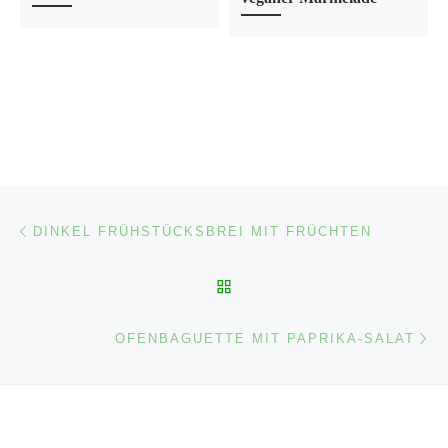
Beitragsnavigation
Vorheriger Beitrag
DINKEL FRÜHSTÜCKSBREI MIT FRÜCHTEN
ZURÜCK ZUR BEITRAGSL
Nä
OFENBAGUETTE MIT PAPRIKA-SALAT