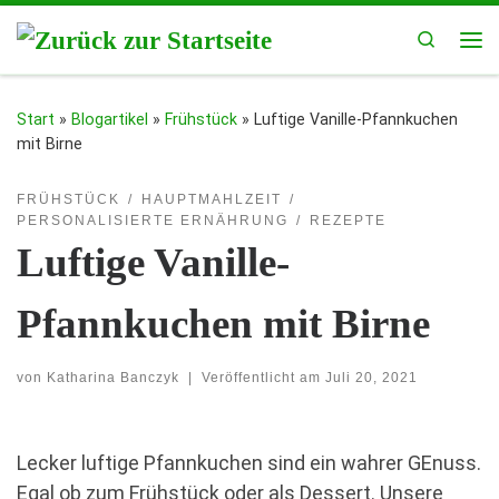
Zum Inhalt springen
Search
Me
Start
»
Blogartikel
»
Frühstück
»
Luftige Vanille-Pfannkuchen
mit Birne
FRÜHSTÜCK
HAUPTMAHLZEIT
PERSONALISIERTE ERNÄHRUNG
REZEPTE
Luftige Vanille-
Pfannkuchen mit Birne
von
Katharina Banczyk
|
Veröffentlicht am
Juli 20, 2021
Lecker luftige Pfannkuchen sind ein wahrer GEnuss.
Egal ob zum Frühstück oder als Dessert. Unsere