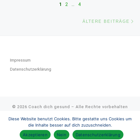
Beitragsnavigation
1
2
…
4
Äl
ÄLTERE BEITRÄGE
Impressum
Datenschutzerklärung
© 2026
Coach dich gesund
– Alle Rechte vorbehalten
Präsentiert von
WP
– Entworfen mit dem
Customizr-Theme
Diese Website benutzt Cookies. Bitte gestatte uns Cookies um
die Inhalte besser auf dich zuzuschneiden.
Akzeptieren
Nein
Datenschutzerklärung
Deutsch