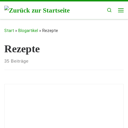
Zum Inhalt springen
Search
Me
Start
»
Blogartikel
»
Rezepte
Rezepte
35 Beiträge