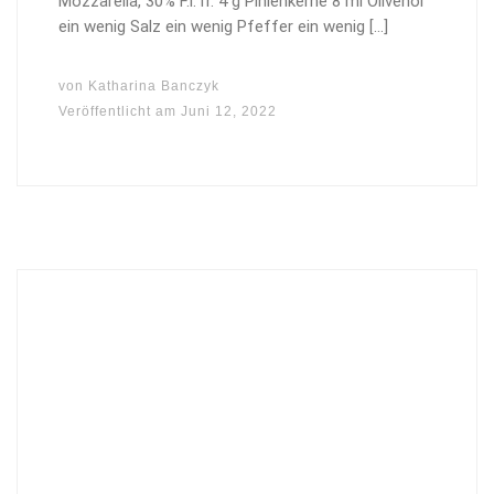
Mozzarella, 30% F.i.Tr. 4 g Pinienkerne 8 ml Olivenöl
ein wenig Salz ein wenig Pfeffer ein wenig […]
von
Katharina Banczyk
Veröffentlicht am
Juni 12, 2022