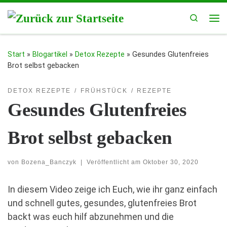
Zum Inhalt springen
Search
Me
Start
»
Blogartikel
»
Detox Rezepte
»
Gesundes Glutenfreies
Brot selbst gebacken
DETOX REZEPTE
FRÜHSTÜCK
REZEPTE
Gesundes Glutenfreies
Brot selbst gebacken
von
Bozena_Banczyk
|
Veröffentlicht am
Oktober 30, 2020
In diesem Video zeige ich Euch, wie ihr ganz einfach
und schnell gutes, gesundes, glutenfreies Brot
backt was euch hilf abzunehmen und die