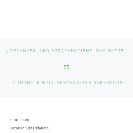
Beitragsnavigation
Vorheriger Beitrag
GEDANKEN- UND SPRACHHYGIENE: DAS MYSTERIUM DES NICHTS
ZURÜCK ZUR BEITRAGSL
Nä
ZITRONE: EIN UNTERSCHÄTZTES SUPERFOOD
Impressum
Datenschutzerklärung