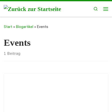
Zum Inhalt springen
Search
Me
Start
»
Blogartikel
»
Events
Events
1 Beitrag