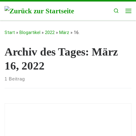
Zum Inhalt springen
Search
Me
Start
»
Blogartikel
»
2022
»
März
»
16.
Archiv des Tages:
März
16, 2022
1 Beitrag