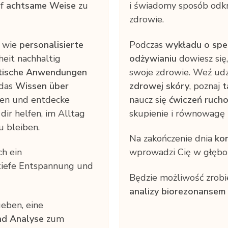
uf
achtsame Weise
zu
i świadomy sposób odkry
zdrowie.
, wie
personalisierte
Podczas
wykładu o sp
eit nachhaltig
odżywianiu
dowiesz się,
tische Anwendungen
swoje zdrowie. Weź ud
 das
Wissen über
zdrowej skóry
, poznaj
t
en und entdecke
naucz się
ćwiczeń ruch
e dir helfen, im Alltag
skupienie i równowagę n
u bleiben.
Na zakończenie dnia
ko
ch ein
wprowadzi Cię w głęboki
tiefe Entspannung und
Będzie możliwość zrobi
analizy biorezonansem
geben, eine
nd Analyse
zum