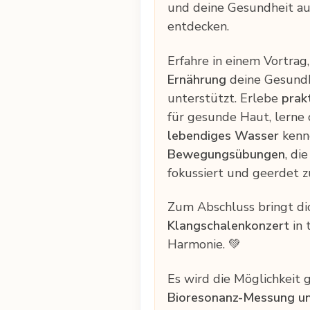
und deine Gesundheit a
entdecken.
Erfahre in einem Vortrag
Ernährung
deine Gesundh
unterstützt. Erlebe
prak
für gesunde Haut, lerne
lebendiges Wasser
kenn
Bewegungsübungen
, di
fokussiert und geerdet z
Zum Abschluss bringt di
Klangschalenkonzert
in 
Harmonie. 💚
Es wird die Möglichkeit 
Bioresonanz-Messung u