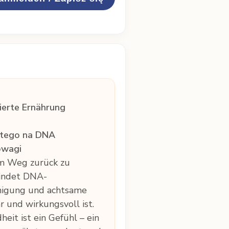
ierte Ernährung
artego na DNA
owagi
em Weg zurück zu
rbindet DNA-
inigung und achtsame
r und wirkungsvoll ist.
eit ist ein Gefühl – ein