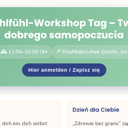
hlfühl-Workshop Tag – Tw
dobrego samopoczucia
🕰️ 11:00–16:00 Uhr
📍 Stadtbibliothek Görlitz, J
Hier anmelden / Zapisz się
Dzień dla Ciebie
dich ein, dich selbst
„Zdrowie bez granic” za