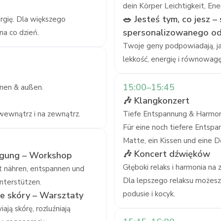
dein Körper Leichtigkeit, Ene
🥗 Jesteś tym, co jesz –
ergię. Dla większego
spersonalizowanego od
na co dzień.
Twoje geny podpowiadają, jak
lekkość, energię i równowagę
15:00–15:45
nnen & außen.
🎶 Klangkonzert
ewnątrz i na zewnątrz.
Tiefe Entspannung & Harmon
Für eine noch tiefere Entspa
Matte, ein Kissen und eine D
🎶 Koncert dźwięków
üngung – Workshop
Głęboki relaks i harmonia na 
t nähren, entspannen und
Dla lepszego relaksu możesz
unterstützen.
podusie i kocyk.
e skóry – Warsztaty
ją skórę, rozluźniają