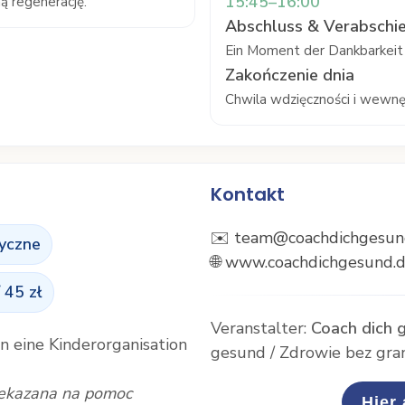
15:45–16:00
ną regenerację.
Abschluss & Verabschi
Ein Moment der Dankbarkeit 
Zakończenie dnia
Chwila wdzięczności i wewnę
Kontakt
✉️ team@coachdichgesun
zyczne
🌐 www.coachdichgesund.d
/ 45 zł
Veranstalter:
Coach dich 
an eine Kinderorganisation
gesund / Zdrowie bez gran
zekazana na pomoc
Hier