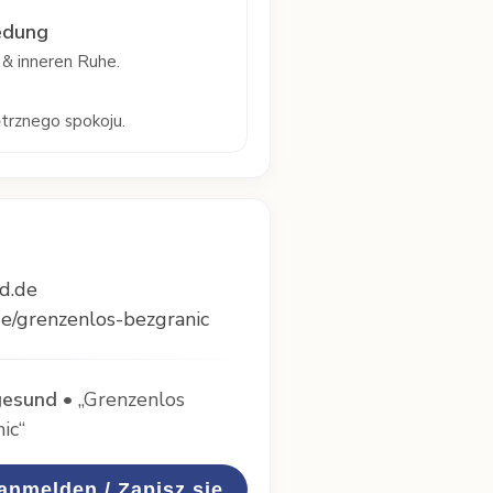
edung
& inneren Ruhe.
trznego spokoju.
d.de
e/grenzenlos-bezgranic
gesund
• „Grenzenlos
ic“
 anmelden / Zapisz się