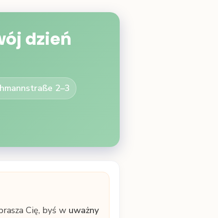
ój dzień
ochmannstraße 2–3
prasza Cię, byś w
uważny