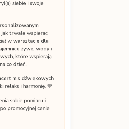
ł(a) siebie i swoje
ersonalizowanym
 jak trwale wspierać
ział w
warsztacie dla
ajemnice żywej wody
i
owych
, które wspierają
a co dzień.
ncert mis dźwiękowych
 relaks i harmonię. 💚
enia sobie
pomiaru i
po promocyjnej cenie