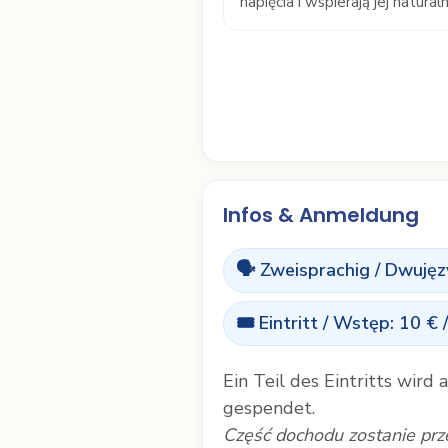
napięcia i wspierają jej natural
Infos & Anmeldung
🗣️ Zweisprachig / Dwuję
🎟️ Eintritt / Wstęp: 10 € 
Ein Teil des Eintritts wird 
gespendet.
Część dochodu zostanie pr